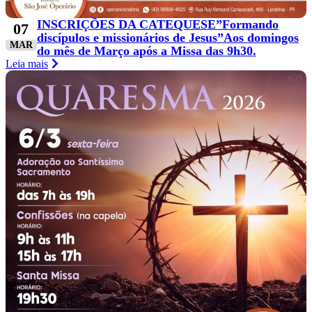
INSCRIÇÕES DA CATEQUESE”Formando
07
discípulos e missionários de Jesus”Aos domingos
MAR
do mês de Março após a Missa das 9h30.
Leia mais