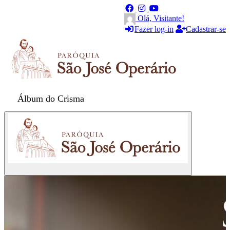
Olá, Visitante!
Fazer log-in
Cadastrar-se
Álbum do Crisma