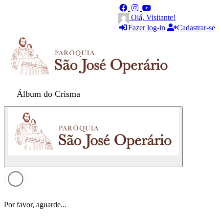
Olá, Visitante!
Fazer log-in
Cadastrar-se
Álbum do Crisma
Por favor, aguarde...