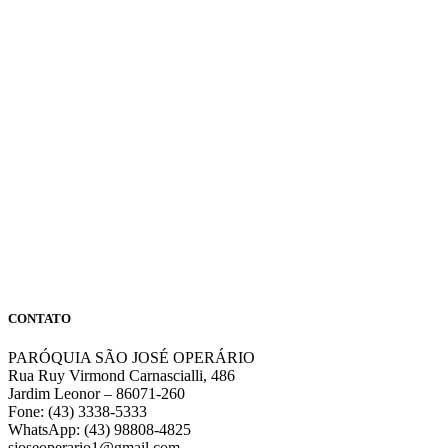
CONTATO
PARÓQUIA SÃO JOSÉ OPERÁRIO
Rua Ruy Virmond Carnascialli, 486
Jardim Leonor – 86071-260
Fone: (43) 3338-5333
WhatsApp: (43) 98808-4825
sjoseoperario1@gmail.com