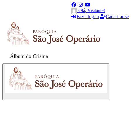
Olá, Visitante!
Fazer log-in
Cadastrar-se
Álbum do Crisma