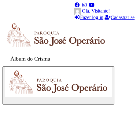
Olá, Visitante!
Fazer log-in
Cadastrar-se
Álbum do Crisma