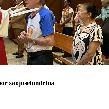
por
saojoselondrina