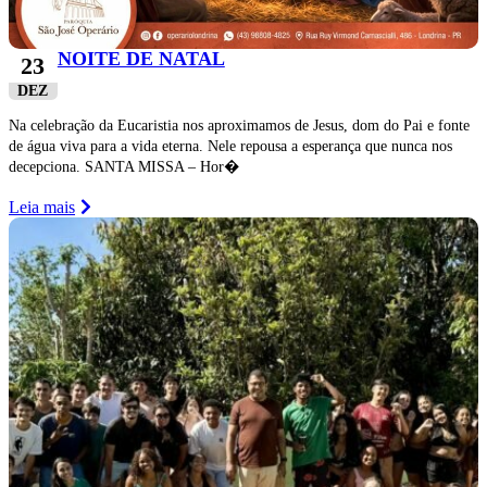
NOITE DE NATAL
23
DEZ
Na celebração da Eucaristia nos aproximamos de Jesus, dom do Pai e fonte
de água viva para a vida eterna. Nele repousa a esperança que nunca nos
decepciona. SANTA MISSA – Hor�
Leia mais