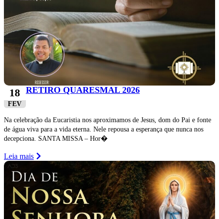
RETIRO QUARESMAL 2026
18
FEV
Na celebração da Eucaristia nos aproximamos de Jesus, dom do Pai e fonte
de água viva para a vida eterna. Nele repousa a esperança que nunca nos
decepciona. SANTA MISSA – Hor�
Leia mais