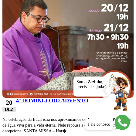
Sou o
Zezinho
,
precisa de ajuda?
4º DOMINGO DO ADVENTO
20
DEZ
Na celebração da Eucaristia nos aproximamos de Jesus, dom do Pai e fonte
Fale conosco
de água viva para a vida eterna. Nele repousa a esperança que nunca nos
decepciona. SANTA MISSA – Hor�