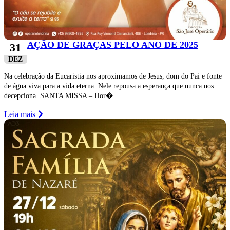
AÇÃO DE GRAÇAS PELO ANO DE 2025
31
DEZ
Na celebração da Eucaristia nos aproximamos de Jesus, dom do Pai e fonte
de água viva para a vida eterna. Nele repousa a esperança que nunca nos
decepciona. SANTA MISSA – Hor�
Leia mais