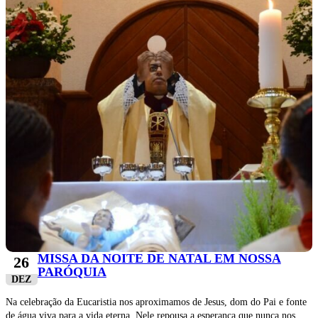
MISSA DA NOITE DE NATAL EM NOSSA
26
PARÓQUIA
DEZ
Na celebração da Eucaristia nos aproximamos de Jesus, dom do Pai e fonte
de água viva para a vida eterna. Nele repousa a esperança que nunca nos