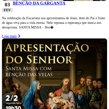
BENÇÃO DA GARGANTA
03
FEV
Na celebração da Eucaristia nos aproximamos de Jesus, dom do Pai e fonte
de água viva para a vida eterna. Nele repousa a esperança que nunca nos
decepciona. SANTA MISSA – Hor�
Leia mais