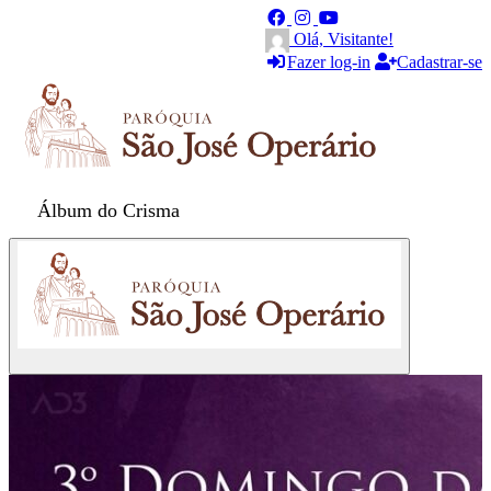
Olá, Visitante!
Fazer log-in
Cadastrar-se
Álbum do Crisma