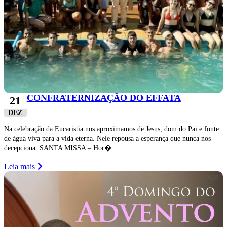
CONFRATERNIZAÇÃO DO EFFATA
21
DEZ
Na celebração da Eucaristia nos aproximamos de Jesus, dom do Pai e fonte
de água viva para a vida eterna. Nele repousa a esperança que nunca nos
decepciona. SANTA MISSA – Hor�
Leia mais