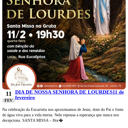
DIA DE NOSSA SENHORA DE LOURDES11 de
11
fevereiro
FEV
Na celebração da Eucaristia nos aproximamos de Jesus, dom do Pai e fonte
de água viva para a vida eterna. Nele repousa a esperança que nunca nos
decepciona. SANTA MISSA – Hor�