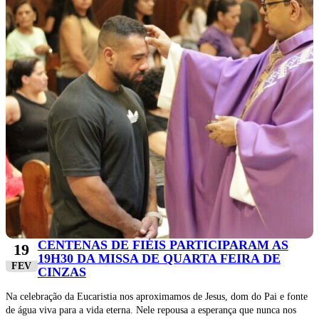
CENTENAS DE FIÉIS PARTICIPARAM AS
19
19H30 DA MISSA DE QUARTA FEIRA DE
FEV
CINZAS
Na celebração da Eucaristia nos aproximamos de Jesus, dom do Pai e fonte
de água viva para a vida eterna. Nele repousa a esperança que nunca nos