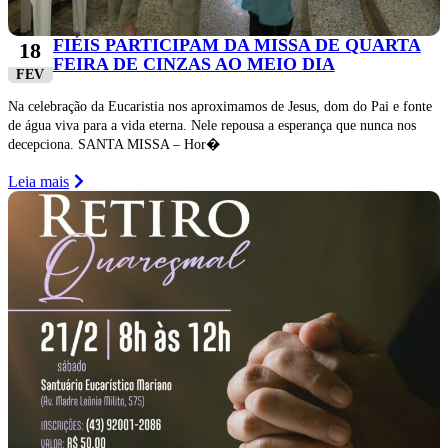
FIÉIS PARTICIPAM DA MISSA DE QUARTA
18
FEIRA DE CINZAS AO MEIO DIA
FEV
Na celebração da Eucaristia nos aproximamos de Jesus, dom do Pai e fonte
de água viva para a vida eterna. Nele repousa a esperança que nunca nos
decepciona. SANTA MISSA – Hor�
Leia mais